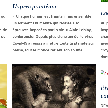
L’après pandémie
Le
 qui
« Chaque humain est fragile, mais ensemble
ils forment l’humanité qui résiste aux
Aujo
ns de
épreuves imposées par la vie. » Alain Leblay,
insp
n de
conférencier Depuis plus d’une année, le virus
cha
Covid-19 a réussi à mettre toute la planète sur
avec
pause, tout le monde retient son souffle....
croy
dans
Ét
co
DÉV