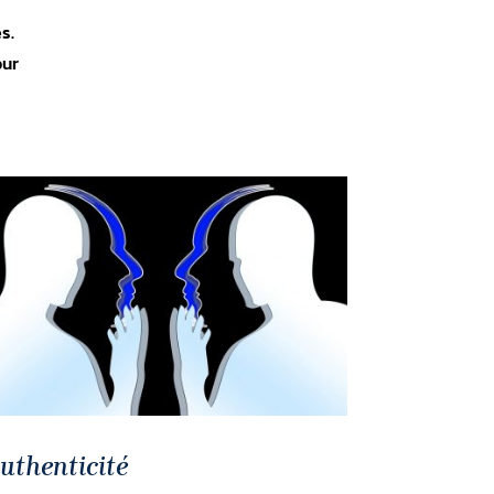
s.
our
authenticité