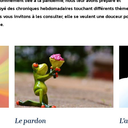
onfinement liée à la pandémie, nous leur avons préparé et
oyé des chroniques hebdomadaires touchant différents thème
 vous invitons à les consulter, elle se veulent une douceur p
e.
Le pardon
L’