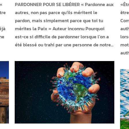
 «
PARDONNER POUR SE LIBÉRER « Pardonne aux
«Êtr
tre
autres, non pas parce qu’ils méritent le
êtr
pardon, mais simplement parce que toi tu
Com
éjà
mérites la Paix » Auteur inconnu Pourquoi
auth
 ne
est-ce si difficile de pardonner lorsque l’on a
lors
été blessé ou trahi par une personne de notre...
mots
auth