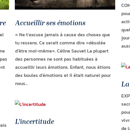
COM
pou
acti
re
Accueillir ses émotions
quel
el
« Ne t’excuse jamais à cause des choses que
jour
tu ressens. Ce serait comme dire «désolée
auss
une
d’être moi-même». Céline Sauvet La plupart
 pas
des personnes ne sont pas habituées à
ent
accueillir leurs émotions. Enfant, nous étions
des boules d’émotions et il était naturel pour
nous...
La
EXP
secr
pour
vivr
L’incertitude
ais
de l