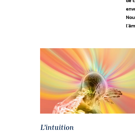
de c
env
Nous
l’âm
L’intuition